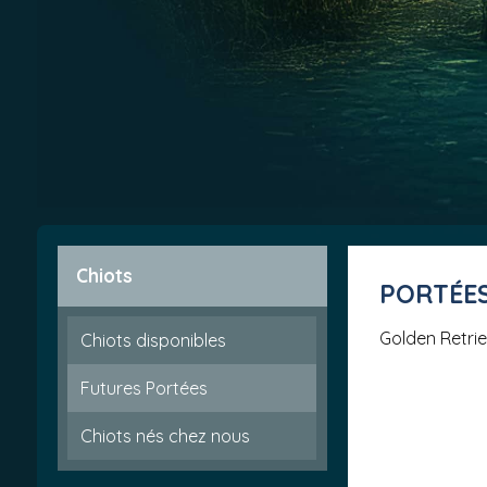
Chiots
PORTÉE
Golden Retri
Chiots disponibles
Futures Portées
Chiots nés chez nous