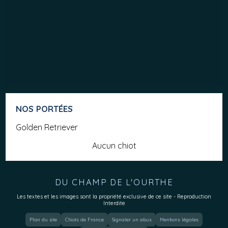
NOS PORTÉES
Golden Retriever
Aucun chiot
DU CHAMP DE L'OURTHE
Les textes et les images sont la propriété exclusive de ce site - Reproduction
Interdite
Plan du site
Chiots de France
Signaler un abus
Mentions légales