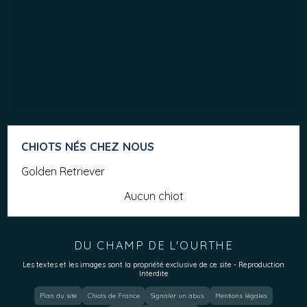
CHIOTS NÉS CHEZ NOUS
Golden Retriever
Aucun chiot
DU CHAMP DE L'OURTHE
Les textes et les images sont la propriété exclusive de ce site - Reproduction
Interdite
Plan du site
Chiots de France
Signaler un abus
Mentions légales